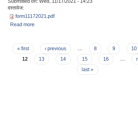
Submitted on:
Wed, 11/17/2021 - 14:23
दस्तावेज:
form11172021.pdf
Read more
about युवा उद्यमशिलताको फारम
Pages
« first
‹ previous
…
8
9
10
12
13
14
15
16
…
last »