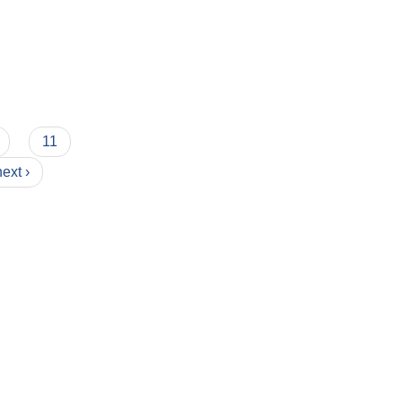
11
next ›