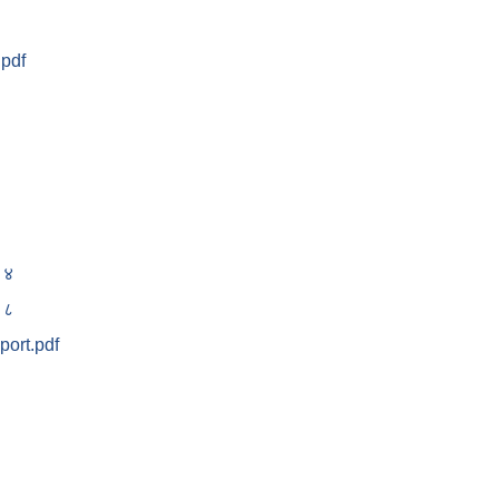
.pdf
संरक्षण ऐन, २०७७
 ४
 ८
ort.pdf