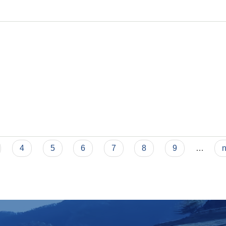
4
5
6
7
8
9
…
n