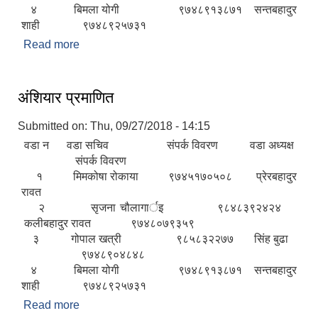
४ बिमला योगी ९७४८९१३८७१ सन्तबहादुर
शाही ९७४८९२५७३१
Read more
about विविध सिफारिस
अंशियार प्रमाणित
Submitted on:
Thu, 09/27/2018 - 14:15
वडा न वडा सचिव संपर्क विवरण वडा अध्यक्ष
संपर्क विवरण
१ मिमकोषा रोकाया ९७४५१७०५०८ प्रेरबहादुर
रावत
२ सृजना चौलागार्इ ९८४८३९२४२४
कलीबहादुर रावत ९७४८०७९३५९
३ गोपाल खत्री ९८५८३२२७७ सिंह बुढा
९७४८९०४८४८
४ बिमला योगी ९७४८९१३८७१ सन्तबहादुर
शाही ९७४८९२५७३१
Read more
about अंशियार प्रमाणित