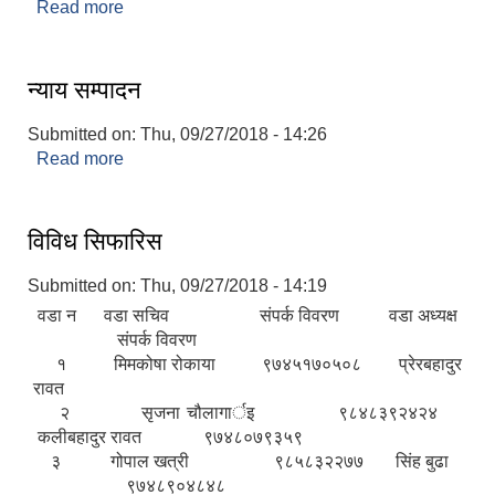
Read more
about Ashish Devkota (IT Officer Tila)
न्याय सम्पादन
Submitted on:
Thu, 09/27/2018 - 14:26
Read more
about न्याय सम्पादन
विविध सिफारिस
Submitted on:
Thu, 09/27/2018 - 14:19
वडा न वडा सचिव संपर्क विवरण वडा अध्यक्ष
संपर्क विवरण
१ मिमकोषा रोकाया ९७४५१७०५०८ प्रेरबहादुर
रावत
२ सृजना चौलागार्इ ९८४८३९२४२४
कलीबहादुर रावत ९७४८०७९३५९
३ गोपाल खत्री ९८५८३२२७७ सिंह बुढा
९७४८९०४८४८