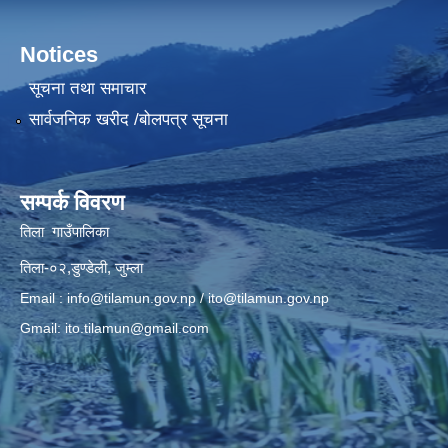
Notices
सूचना तथा समाचार
सार्वजनिक खरीद /बोलपत्र सूचना
सम्पर्क विवरण
तिला गाउँपालिका
तिला-०२,डुण्डेली, जुम्ला
Email :
info@tilamun.gov.np
/
ito@tilamun.gov.np
Gmail:
ito.tilamun@gmail.com