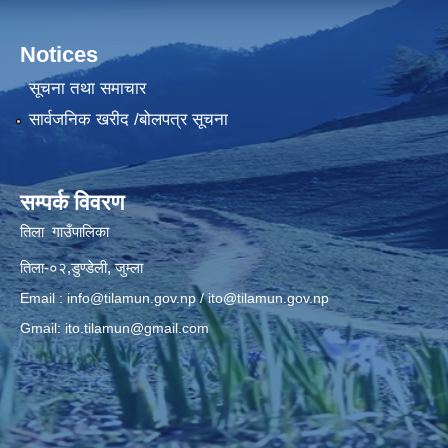
Notices
सूचना तथा समाचार
सार्वजनिक खरीद /बोलपत्र सूचना
सम्पर्क विवरण
तिला गाउँपालिका
तिला-०२,डुण्डेली, जुम्ला
Email :
info@tilamun.gov.np
/
ito@tilamun.gov.np
Gmail:
ito.tilamun@gmail.com