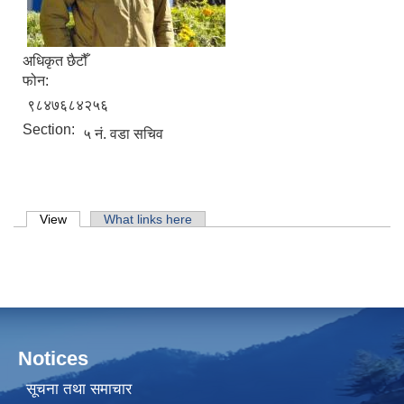
अधिकृत छैटौँ
फोन:
९८४७६८४२५६
Section:
५ नं. वडा सचिव
Primary tabs
View
(active tab)
What links here
Notices
सूचना तथा समाचार