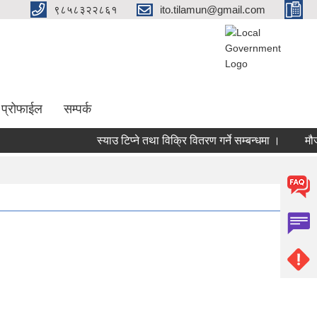
९८५८३२२८६१
ito.tilamun@gmail.com
 प्रोफाईल
सम्पर्क
स्याउ टिप्ने तथा विक्रि वितरण गर्ने सम्बन्धमा ।
मौजुदा 