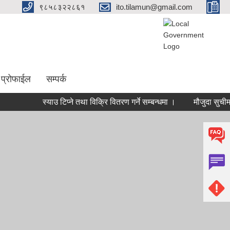
९८५८३२२८६१
ito.tilamun@gmail.com
 प्रोफाईल
सम्पर्क
स्याउ टिप्ने तथा विक्रि वितरण गर्ने सम्बन्धमा ।
मौजुदा सुचीमा दर्ता हुन