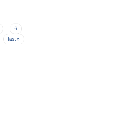
ो ऐन २०७४
6
last »