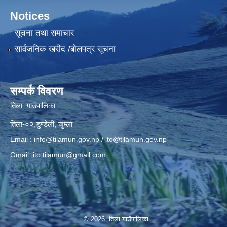
Notices
सूचना तथा समाचार
सार्वजनिक खरीद /बोलपत्र सूचना
सम्पर्क विवरण
तिला गाउँपालिका
तिला-०२,डुण्डेली, जुम्ला
Email :
info@tilamun.gov.np
/
ito@tilamun.gov.np
Gmail:
ito.tilamun@gmail.com
© 2026 तिला गाउँपालिका