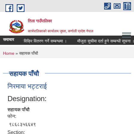
Skip to main content
तिला गाउँपालिका
कार्यपालिकाको कार्यालय जुम्ला, कर्णाली प्रदेश नेपाल
समाचार
ाउ टिप्ने तथा विक्रि वितरण गर्ने सम्बन्धमा ।
मौजुदा सुचीमा दर्ता हुने सम्बन्धी सूचना ।
You are here
Home
» सहायक पाँचौ
सहायक पाँचौ
निरमाया भट्टराई
Designation:
सहायक पाँचौ
फोन:
९८६८३५६६४९
Section: